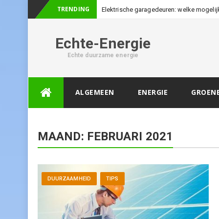
TRENDING
Elektrische garagedeuren: welke mogelij
Echte-Energie
Echte duurzame energie
Skip
ALGEMEEN
ENERGIE
GROEN
to
content
MAAND: FEBRUARI 2021
DUURZAAMHEID
TIPS