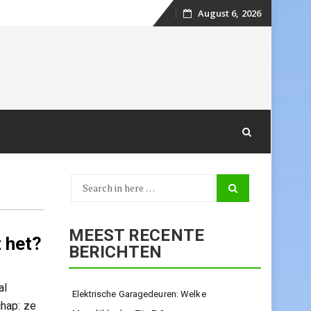
August 6, 2026
Skip
to
content
Search
Search
for:
MEEST RECENTE
 het?
BERICHTEN
al
Elektrische Garagedeuren: Welke
hap: ze