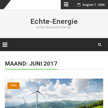
August 7, 2026
Skip
to
Echte-Energie
content
Echte duurzame energie
Skip
to
MAAND: JUNI 2017
content
TIPS