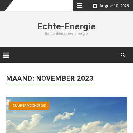
August 10, 2026
Skip
to
Echte-Energie
content
Echte duurzame energie
Skip
to
MAAND: NOVEMBER 2023
content
DUURZAME ENERGIE