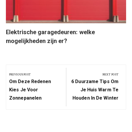
Elektrische garagedeuren: welke
mogelijkheden zijn er?
Berichtnavigatie
PREVIOUS POST
NEXT POST
Previous
Next
Om Deze Redenen
6 Duurzame Tips Om
Post:
Post:
Kies Je Voor
Je Huis Warm Te
Zonnepanelen
Houden In De Winter