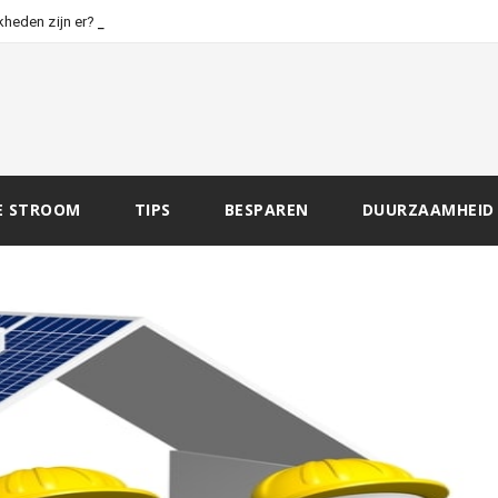
-
kheden zijn er?
E STROOM
TIPS
BESPAREN
DUURZAAMHEID