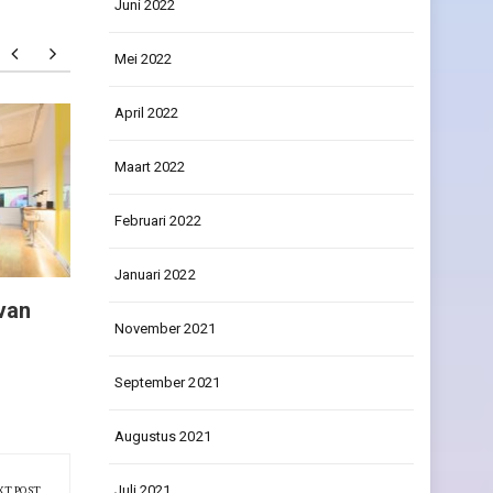
Juni 2022
Mei 2022
April 2022
5 tips om te besparen op de
Verzend
verwarming
verpak
Maart 2022
Februari 2022
Januari 2022
 van
November 2021
September 2021
Augustus 2021
Juli 2021
XT POST