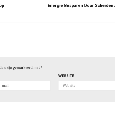
Next
op
Energie Besparen Door Scheiden 
Post:
lden zijn gemarkeerd met
*
WEBSITE