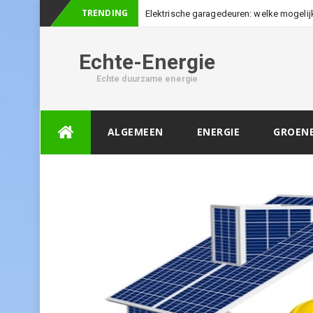
TRENDING
Elektrische garagedeuren: welke mogelij
Echte-Energie
Echte duurzame energie
Skip
ALGEMEEN
ENERGIE
GROEN
to
content