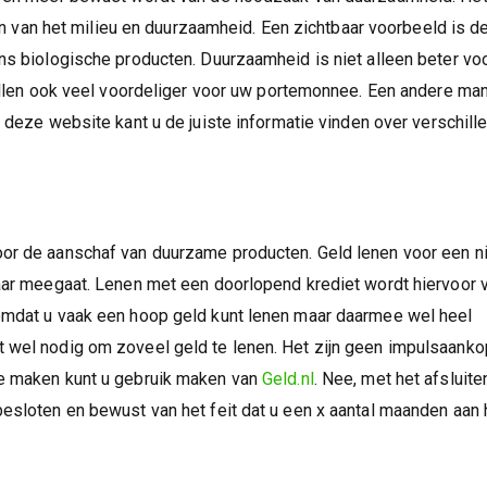
 ban van het milieu en duurzaamheid. Een zichtbaar voorbeeld is d
ns biologische producten. Duurzaamheid is niet alleen beter voo
vallen ook veel voordeliger voor uw portemonnee. Een andere man
p deze website kant u de juiste informatie vinden over verschill
?
oor de aanschaf van duurzame producten. Geld lenen voor een 
jaar meegaat. Lenen met een doorlopend krediet wordt hiervoor 
 omdat u vaak een hoop geld kunt lenen maar daarmee wel heel
t wel nodig om zoveel geld te lenen. Het zijn geen impulsaank
te maken kunt u gebruik maken van
Geld.nl
. Nee, met het afsluite
esloten en bewust van het feit dat u een x aantal maanden aan 