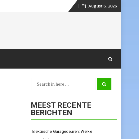
August 6, 2026
Skip
to
content
Search
Search
for:
MEEST RECENTE
BERICHTEN
Elektrische Garagedeuren: Welke